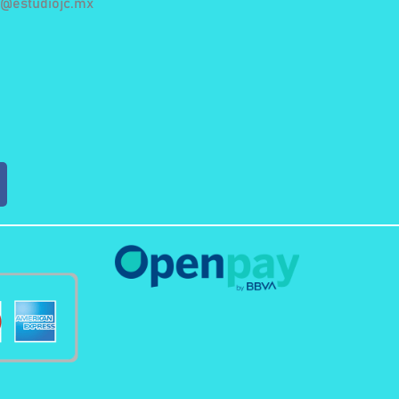
a@estudiojc.mx