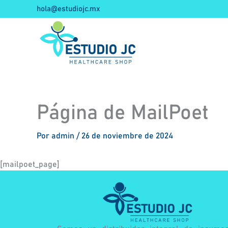
Ir
hola@estudiojc.mx
al
contenido
Página de MailPoet
Por
admin
/
26 de noviembre de 2024
[mailpoet_page]