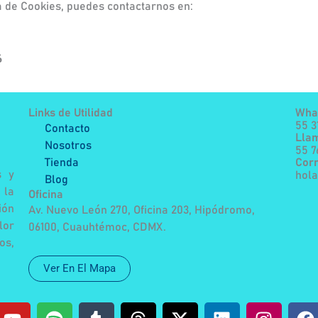
a de Cookies, puedes contactarnos en:
6
Links de Utilidad
Wha
55 3
Contacto
Lla
Nosotros
55 
Tienda
Corr
s y
hol
Blog
 la
Oficina
ión
Av. Nuevo León 270, Oficina 203, Hipódromo,
lor
06100, Cuauhtémoc, CDMX.
os,
Ver En El Mapa
Y
S
T
T
X
L
I
F