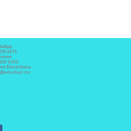
tsApp
178 6575
manos
7600 0455
eo Electrónico
a@estudiojc.mx