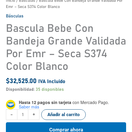
Inicio
/
Básculas
/ Bascula Bebe Con Bandeja Grande Validada Por
Emr – Seca S374 Color Blanco
Básculas
Bascula Bebe Con
Bandeja Grande Validada
Por Emr – Seca S374
Color Blanco
$
32,525.00
IVA Incluido
Disponibilidad:
35 disponibles
Hasta 12 pagos sin tarjeta
con Mercado Pago.
Saber más
-
+
Añadir al carrito
Comprar ahora