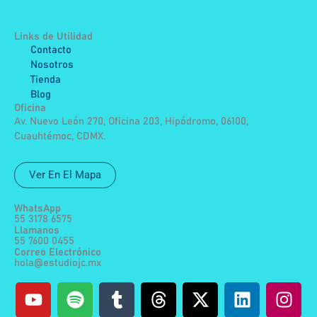
Links de Utilidad
Contacto
Nosotros
Tienda
Blog
Oficina
Av. Nuevo León 270, Oficina 203, Hipódromo, 06100,
Cuauhtémoc, CDMX.
Ver En El Mapa
WhatsApp
55 3178 6575
Llamanos
55 7600 0455
Correo Electrónico
hola@estudiojc.mx
Y
S
T
T
F
X
L
I
o
p
u
h
a
-
i
n