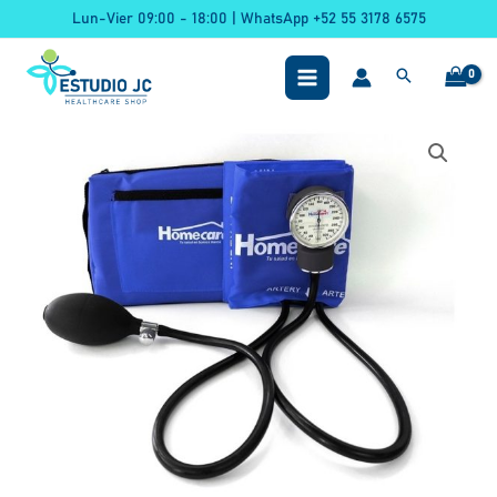
Ir
Lun-Vier 09:00 - 18:00 | WhatsApp +52 55 3178 6575
al
contenido
Baumanómetro
Aneroide
Homecare
Maquinaria
Japonesa
1000
Azul
Rey
cantidad