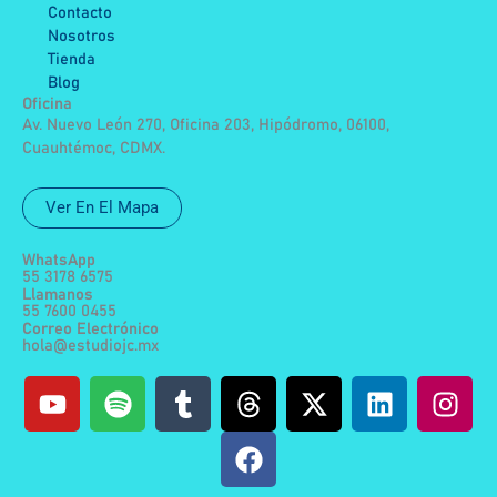
Contacto
Nosotros
Tienda
Blog
Oficina
Av. Nuevo León 270, Oficina 203, Hipódromo, 06100,
Cuauhtémoc, CDMX.
Ver En El Mapa
WhatsApp
55 3178 6575
Llamanos
55 7600 0455
Correo Electrónico
hola@estudiojc.mx
Y
S
T
T
F
X
L
I
o
p
u
h
a
-
i
n
u
o
m
r
c
t
n
s
t
t
b
e
e
w
k
t