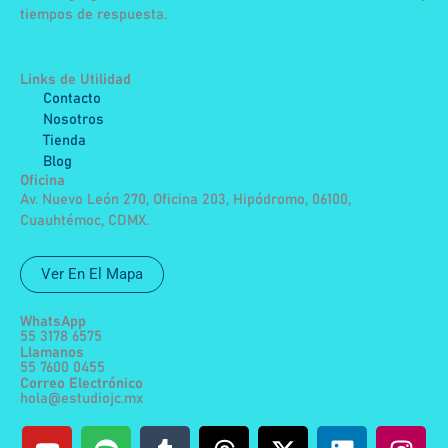
tiempos de respuesta.
Links de Utilidad
Contacto
Nosotros
Tienda
Blog
Oficina
Av. Nuevo León 270, Oficina 203, Hipódromo, 06100,
Cuauhtémoc, CDMX.
Ver En El Mapa
WhatsApp
55 3178 6575
Llamanos
55 7600 0455
Correo Electrónico
hola@estudiojc.mx
Y
S
T
T
F
X
L
I