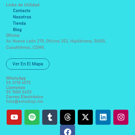
Links de Utilidad
Contacto
Nosotros
Tienda
Blog
Oficina
Av. Nuevo León 270, Oficina 203, Hipódromo, 06100,
Cuauhtémoc, CDMX.
Ver En El Mapa
WhatsApp
55 3178 6575
Llamanos
55 7600 0455
Correo Electrónico
hola@estudiojc.mx
Y
S
T
T
F
X
L
I
o
p
u
h
a
-
i
n
u
o
m
r
c
t
n
s