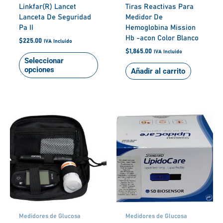
Linkfar(R) Lancet
Tiras Reactivas Para
la
Lanceta De Seguridad
Medidor De
página
Pa II
Hemoglobina Mission
de
Hb -acon Color Blanco
producto
$
225.00
IVA Incluido
$
1,865.00
IVA Incluido
Seleccionar
opciones
Añadir al carrito
Medidores de Glucosa
Medidores de Glucosa