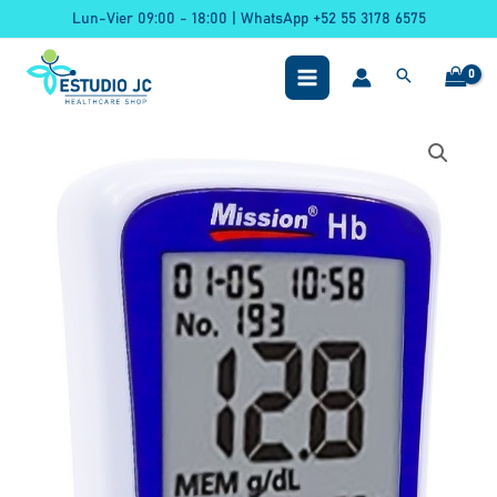
Ir
Lun-Vier 09:00 - 18:00 | WhatsApp +52 55 3178 6575
al
contenido
Medidor
De
Hemoglobina
Mission
Hb
-
Acon
Color
Blanco/azul
cantidad