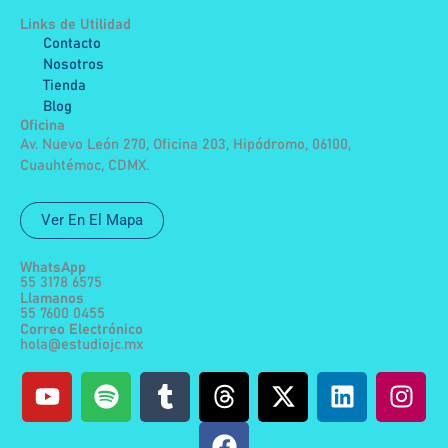
Links de Utilidad
Contacto
Nosotros
Tienda
Blog
Oficina
Av. Nuevo León 270, Oficina 203, Hipódromo, 06100,
Cuauhtémoc, CDMX.
Ver En El Mapa
WhatsApp
55 3178 6575
Llamanos
55 7600 0455
Correo Electrónico
hola@estudiojc.mx
Y
S
T
T
F
X
L
I
o
p
u
h
a
-
i
n
u
o
m
r
c
t
n
s