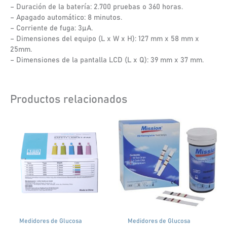
– Duración de la batería: 2.700 pruebas o 360 horas.
– Apagado automático: 8 minutos.
– Corriente de fuga: 3µA.
– Dimensiones del equipo (L x W x H): 127 mm x 58 mm x
25mm.
– Dimensiones de la pantalla LCD (L x Q): 39 mm x 37 mm.
Productos relacionados
Este
producto
tiene
múltiples
variantes.
Las
opciones
se
pueden
elegir
Medidores de Glucosa
Medidores de Glucosa
en