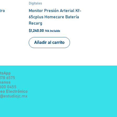
Digitales
tro
Monitor Presión Arterial Kf-
65cplus Homecare Batería
Recarg
$
1,240.00
IVA Incluido
Añadir al carrito
tsApp
178 6575
manos
7600 0455
eo Electrónico
a@estudiojc.mx