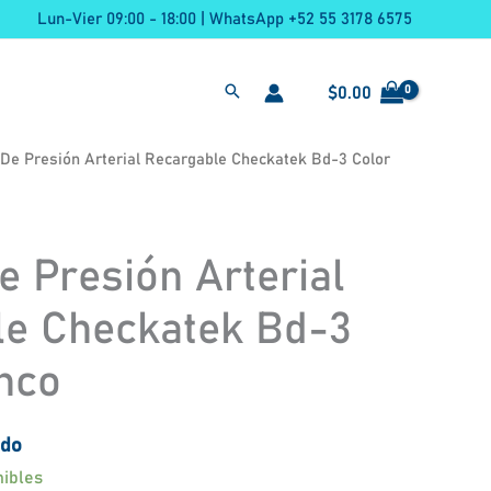
Lun-Vier 09:00 - 18:00 | WhatsApp +52 55 3178 6575
$
0.00
 De Presión Arterial Recargable Checkatek Bd-3 Color
e Presión Arterial
le Checkatek Bd-3
nco
ido
nibles