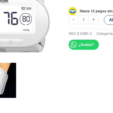
Hasta 12 pagos sin 
-
+
Añ
SKU:
EJCBD-3
Categoría
¿Dudas?