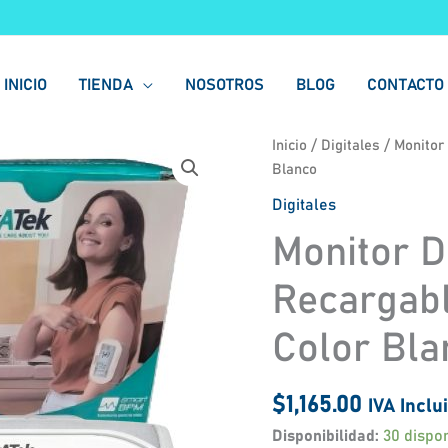
INICIO
TIENDA
NOSOTROS
BLOG
CONTACTO
Monitor
Inicio
/
Digitales
/ Monitor
De
Blanco
Presión
Digitales
Arterial
Monitor D
Recargable
Checkatek
Recargab
Bd-
3
Color Bla
Color
Blanco
cantidad
$
1,165.00
IVA Inclu
Disponibilidad:
30 dispo