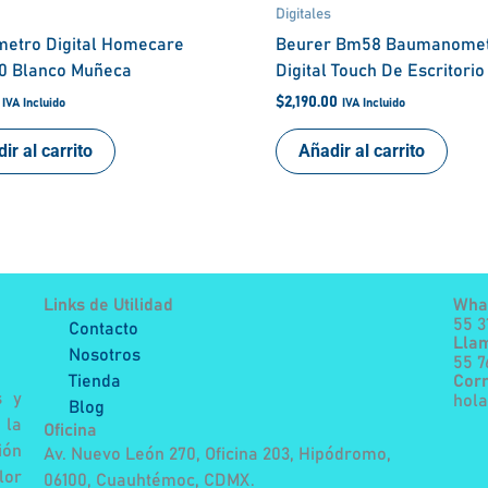
Digitales
metro Digital Homecare
Beurer Bm58 Baumanome
0 Blanco Muñeca
Digital Touch De Escritorio
$
2,190.00
IVA Incluido
IVA Incluido
ir al carrito
Añadir al carrito
Links de Utilidad
Wha
55 3
Contacto
Lla
Nosotros
55 
Tienda
Corr
s y
hol
Blog
 la
Oficina
ión
Av. Nuevo León 270, Oficina 203, Hipódromo,
lor
06100, Cuauhtémoc, CDMX.