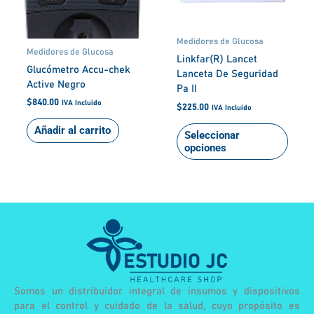
se
pued
elegir
Medidores de Glucosa
en
Medidores de Glucosa
Linkfar(R) Lancet
la
Glucómetro Accu-chek
Lanceta De Seguridad
págin
Active Negro
Pa II
de
$
840.00
IVA Incluido
produ
$
225.00
IVA Incluido
Añadir al carrito
Seleccionar
opciones
Somos un distribuidor integral de insumos y dispositivos
para el control y cuidado de la salud, cuyo propósito es