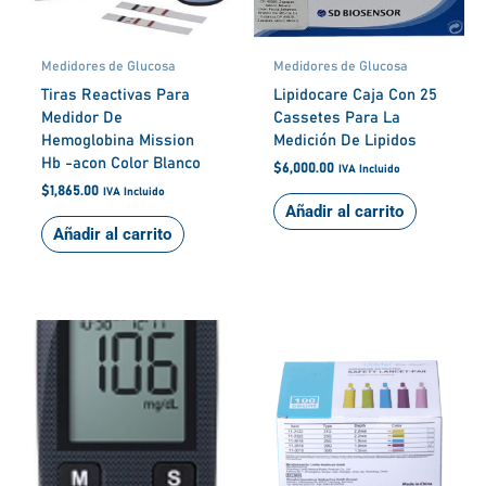
Medidores de Glucosa
Medidores de Glucosa
Tiras Reactivas Para
Lipidocare Caja Con 25
Medidor De
Cassetes Para La
Hemoglobina Mission
Medición De Lipidos
Hb -acon Color Blanco
$
6,000.00
IVA Incluido
$
1,865.00
IVA Incluido
Añadir al carrito
Añadir al carrito
Este
produ
tiene
múlti
varia
Las
opcio