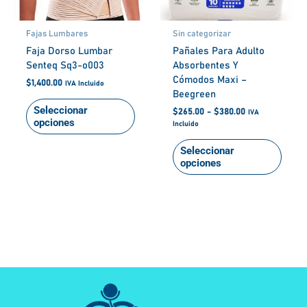
pueden
pued
elegir
elegir
Fajas Lumbares
Sin categorizar
en
en
Faja Dorso Lumbar
Pañales Para Adulto
la
la
Senteq Sq3-o003
Absorbentes Y
página
págin
Cómodos Maxi –
de
de
$
1,400.00
IVA Incluido
Beegreen
producto
produ
Seleccionar
$
265.00
-
$
380.00
IVA
opciones
Incluido
Seleccionar
opciones