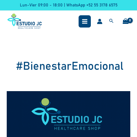
Ir
Lun-Vier 09:00 - 18:00 | WhatsApp +52 55 3178 6575
al
contenido
#BienestarEmocional
El
Estetoscopio:
Historia
de
un
Símbolo
Médico