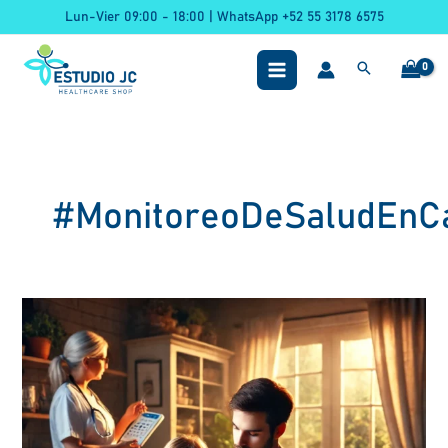
Ir
Lun-Vier 09:00 - 18:00 | WhatsApp +52 55 3178 6575
al
contenido
#MonitoreoDeSaludEnC
CONCIENTIZACIÓN
DE
LA
DIABETES:
UN
LLAMADO
AL