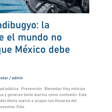
dibugyo: la
e el mundo no
que México debe
estar
/
admin
d pública · Prevención · Bienestar Hay noticias
rus y generan tanta alarma como confusión. Este
del ébola vuelve a ocupar los titulares del
nocemos. Esta