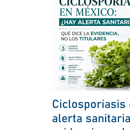
México:
¿hay
alerta
sanitaria?
Qué
dice
la
evidencia,
no
los
titulares.
Ciclosporiasis
alerta sanitari