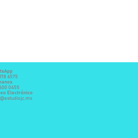
tsApp
178 6575
manos
7600 0455
eo Electrónico
a@estudiojc.mx