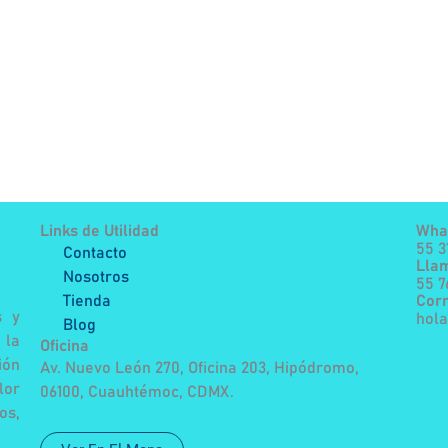
Links de Utilidad
Wha
55 3
Contacto
Lla
Nosotros
55 
Tienda
Corr
s y
hol
Blog
 la
Oficina
ión
Av. Nuevo León 270, Oficina 203, Hipódromo,
lor
06100, Cuauhtémoc, CDMX.
os,