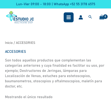
Ir
Lun-Vier 09:00 - 18:00 | WhatsApp +52 55 3178 6575
al
contenido
Inicio
/ ACCESORIES
ACCESORIES
Son todos aquellos productos que complementan las
categorías anteriores y cuya finalidad es facilitar su uso, por
ejemplo; Destructores de Jeringas, lámparas para
Localización de Venas, estuches para estetoscopios,
baumanometros, otoscopios y oftalmoscopios, maletín para
doctor, etc.
Mostrando el único resultado