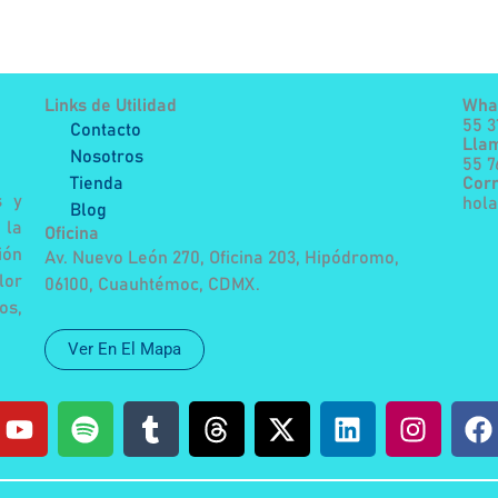
Links de Utilidad
Wha
55 3
Contacto
Lla
Nosotros
55 
Tienda
Corr
s y
hol
Blog
 la
Oficina
ión
Av. Nuevo León 270, Oficina 203, Hipódromo,
lor
06100, Cuauhtémoc, CDMX.
os,
Ver En El Mapa
Y
S
T
T
X
L
I
F
o
p
u
h
-
i
n
a
u
o
m
r
t
n
s
c
t
t
b
e
w
k
t
e