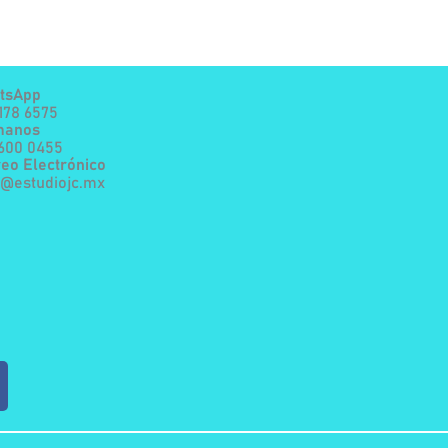
tsApp
178 6575
manos
7600 0455
eo Electrónico
a@estudiojc.mx