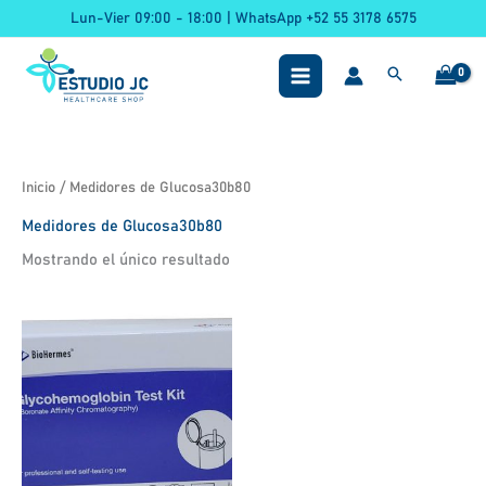
Ir
Lun-Vier 09:00 - 18:00 | WhatsApp +52 55 3178 6575
al
contenido
Inicio
/ Medidores de Glucosa30b80
Medidores de Glucosa30b80
Mostrando el único resultado