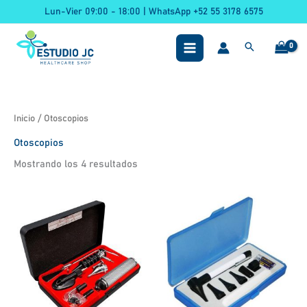
Ir
Lun-Vier 09:00 - 18:00 | WhatsApp +52 55 3178 6575
al
contenido
Inicio
/ Otoscopios
Otoscopios
Mostrando los 4 resultados