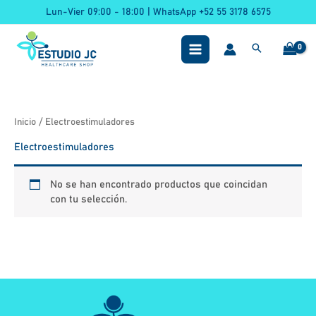
Ir
Lun-Vier 09:00 - 18:00 | WhatsApp +52 55 3178 6575
al
contenido
Inicio
/ Electroestimuladores
Electroestimuladores
No se han encontrado productos que coincidan
con tu selección.